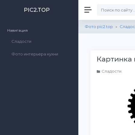
PIC2.TOP
Фото pic2.top
»
Сладос
Навигация
Сладости
Фото интерьера кухни
Картинка 
Сладости