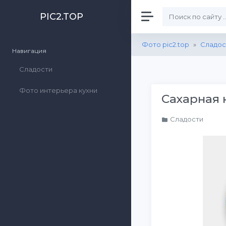
PIC2.TOP
Фото pic2.top
»
Сладос
Навигация
Сладости
Фото интерьера кухни
Сахарная 
Сладости