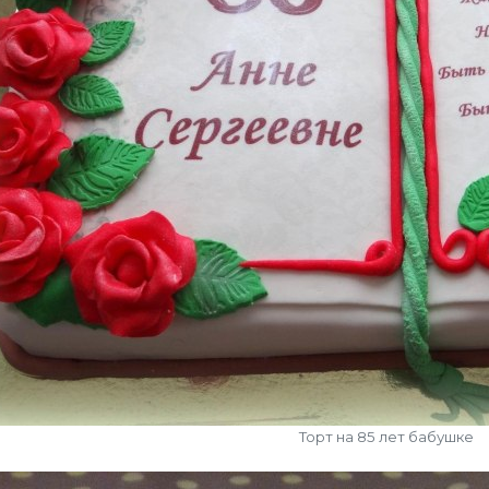
Торт на 85 лет бабушке