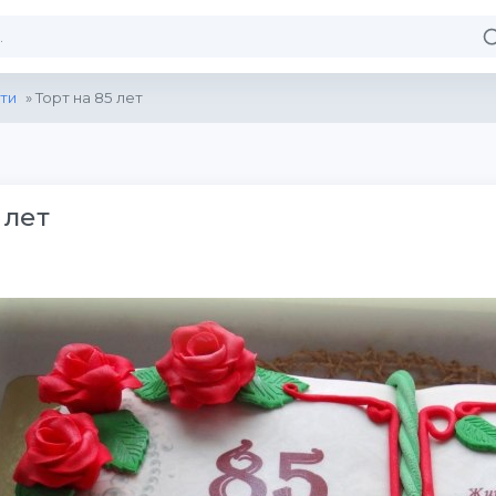
ти
» Торт на 85 лет
 лет