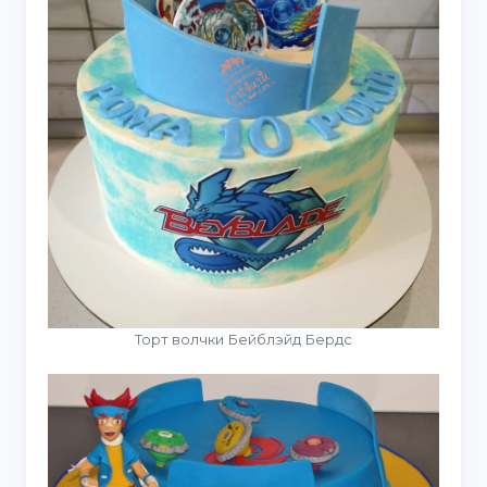
Торт волчки Бейблэйд Бердс