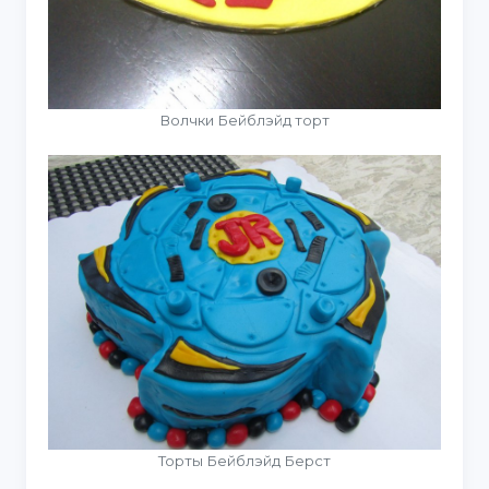
Волчки Бейблэйд торт
Торты Бейблэйд Берст