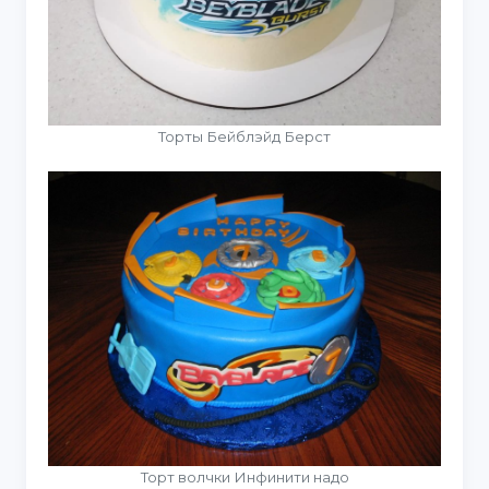
Торты Бейблэйд Берст
Торт волчки Инфинити надо