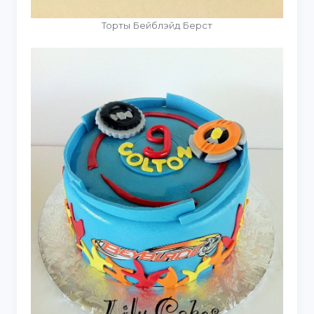
Торты Бейблэйд Берст