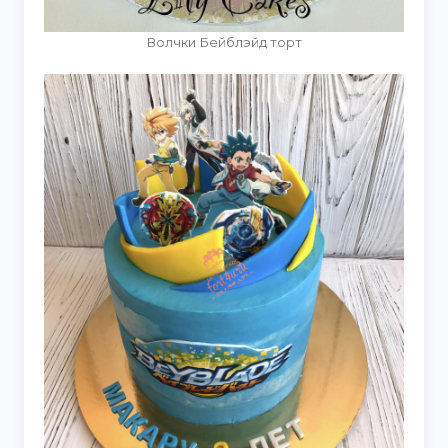
Волчки Бейблэйд торт