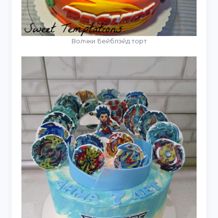
Волчки Бейблэйд торт