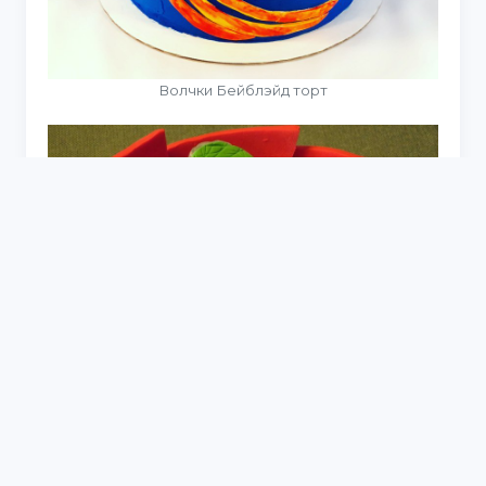
Волчки Бейблэйд торт
Инфинити надо Beyblade