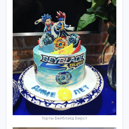
Торты Бейблэйд Берст