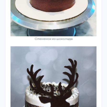
Олененок из шоколада