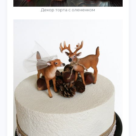
Декор торта с олененком