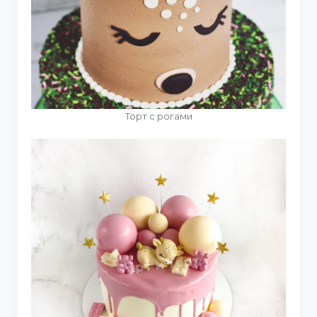
Торт с рогами