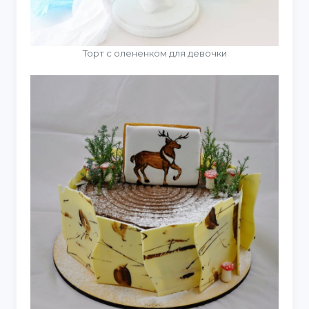
Торт с олененком для девочки