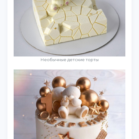
Необычные детские торты