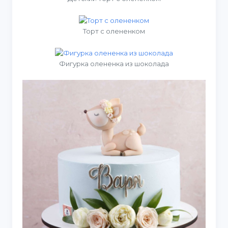
Торт с олененком
Фигурка олененка из шоколада