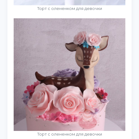
Торт с олененком для девочки
Торт с олененком для девочки