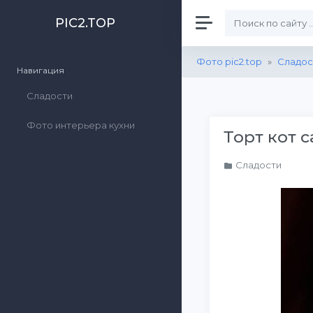
PIC2.TOP
Фото pic2.top
»
Сладос
Навигация
Сладости
Фото интерьера кухни
Торт кот 
Сладости