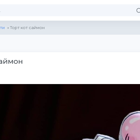
ти
» Торт кот саймон
саймон