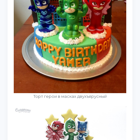
Торт герои в масках двухъярусный