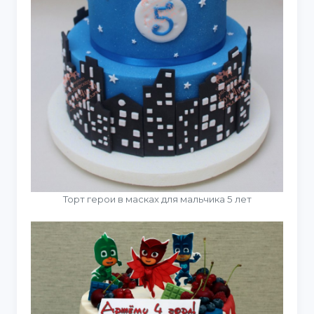
Торт герои в масках для мальчика 5 лет