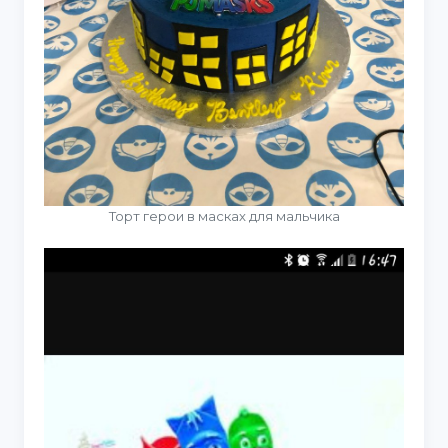
Торт герои в масках для мальчика