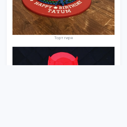
Торт гиря