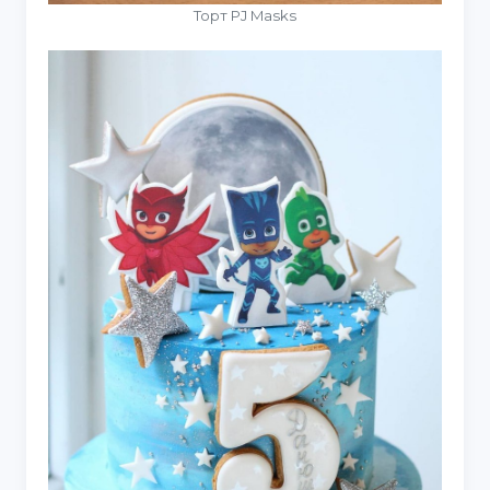
Торт PJ Masks