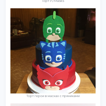
Торт PJ Masks
Торт герои в масках с пряниками