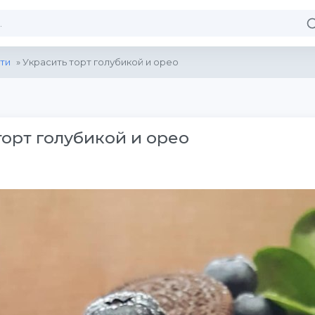
ти
» Украсить торт голубикой и орео
торт голубикой и орео