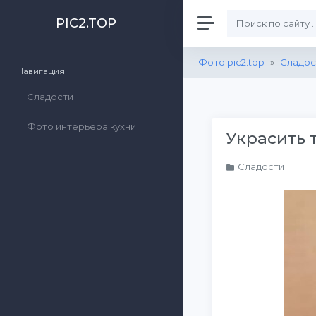
PIC2.TOP
Фото pic2.top
»
Сладос
Навигация
Сладости
Фото интерьера кухни
Украсить 
Сладости