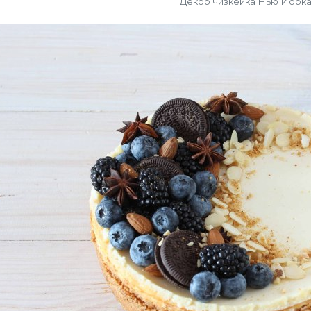
Декор чизкейка Нью Йорк