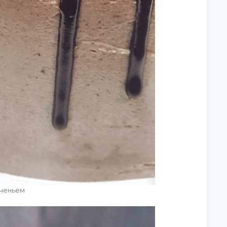
еченьем