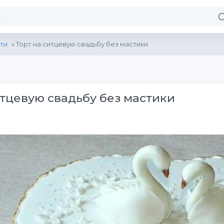
ти
» Торт на ситцевую свадьбу без мастики
итцевую свадьбу без мастики