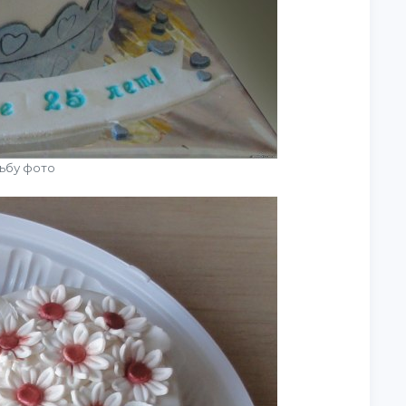
дьбу фото