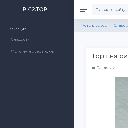
PIC2.TOP
Фото pic2.top
»
Сладос
Навигация
Сладости
Фото интерьера кухни
Торт на с
Сладости