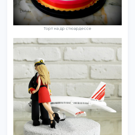
Торт на др стюардессе