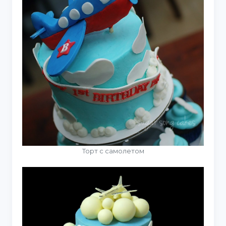
Торт с самолетом