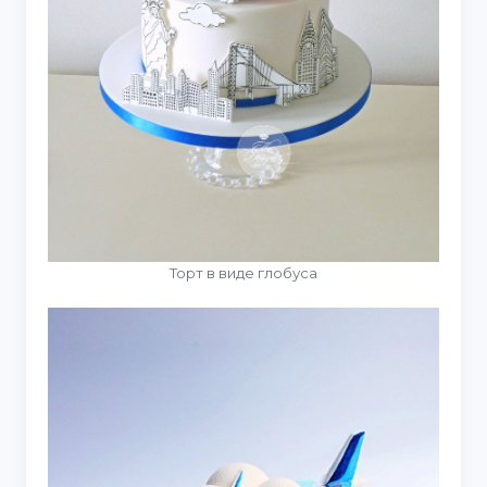
Торт в виде глобуса