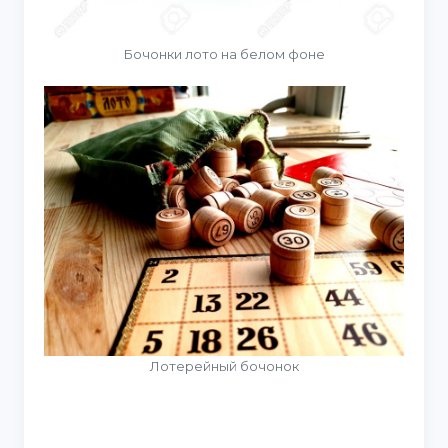
Бочонки лото на белом фоне
Лотерейный бочонок