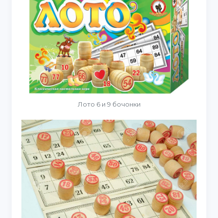
Лото 6 и 9 бочонки