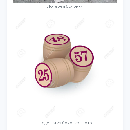
Лотерея бочонки
Поделки из бочонков лото