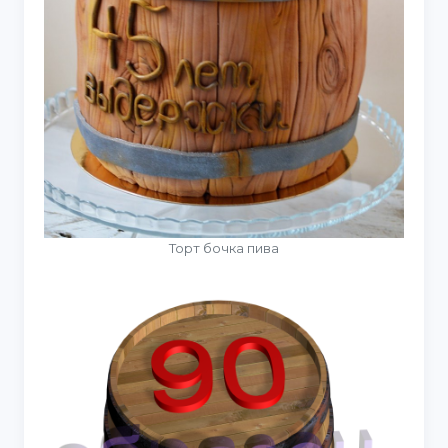
Торт бочка пива