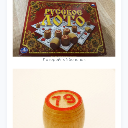
Лотерейный бочонок