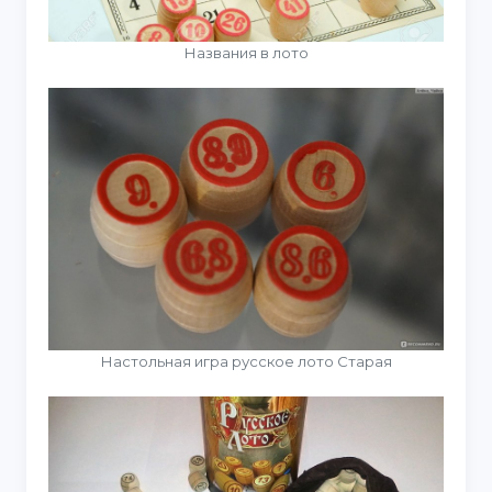
Названия в лото
Настольная игра русское лото Старая