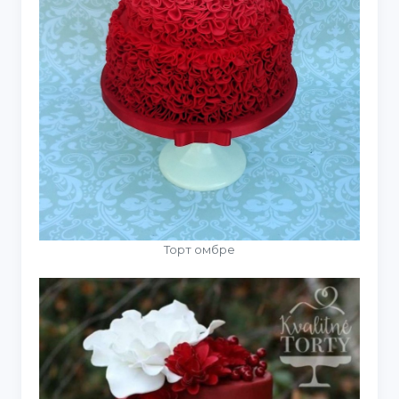
Торт омбре