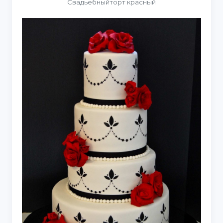
Свадьебныйторт красный