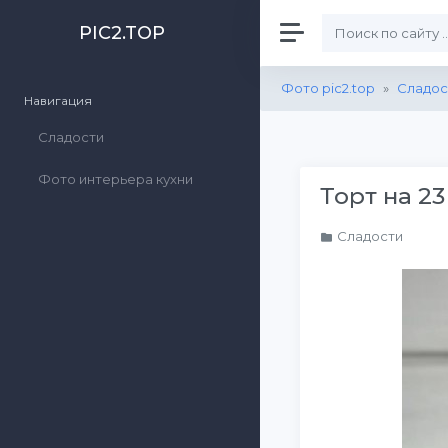
PIC2.TOP
Фото pic2.top
»
Сладос
Навигация
Сладости
Фото интерьера кухни
Торт на 23
Сладости