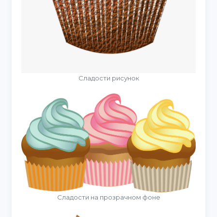
Сладости рисунок
Сладости на прозрачном фоне