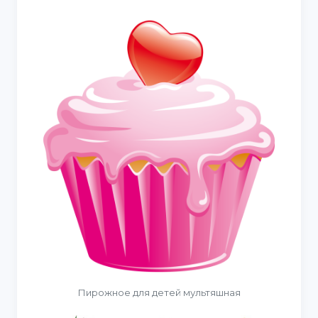
Пирожное для детей мультяшная