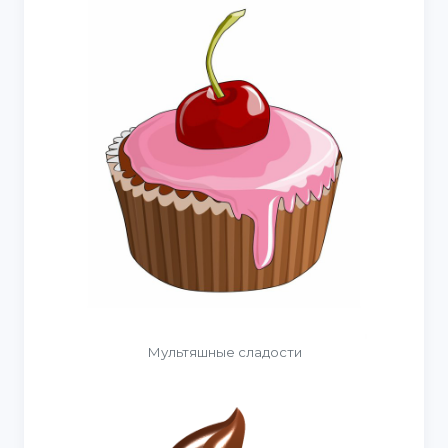
Мультяшные сладости