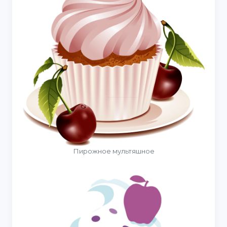
Пирожное мультяшное