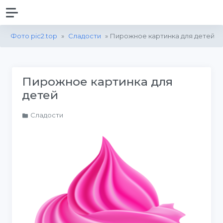
Фото pic2.top
»
Сладости
» Пирожное картинка для детей
Пирожное картинка для
детей
Сладости