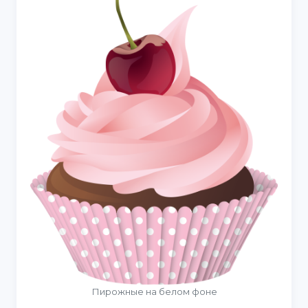
Пирожные на белом фоне