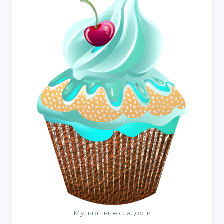
Мультяшные сладости