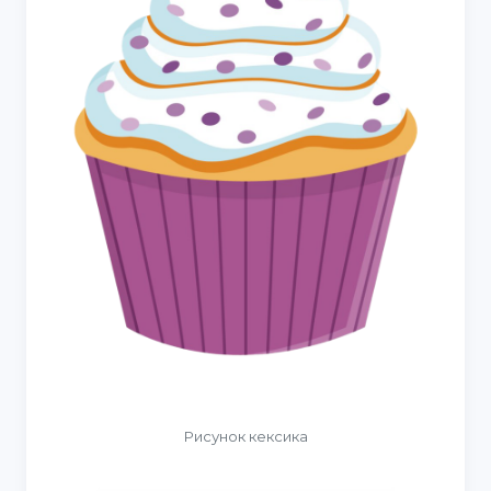
Рисунок кексика