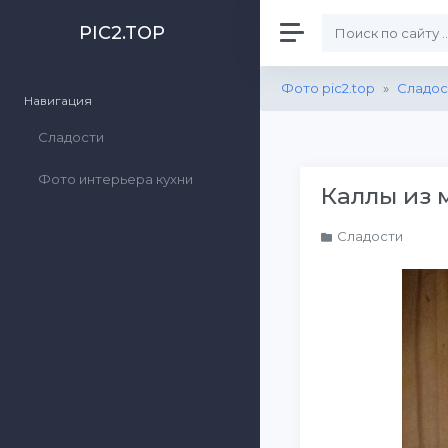
PIC2.TOP
Фото pic2.top
»
Сладос
Навигация
Сладости
Фото интерьера кухни
Каллы из 
Сладости