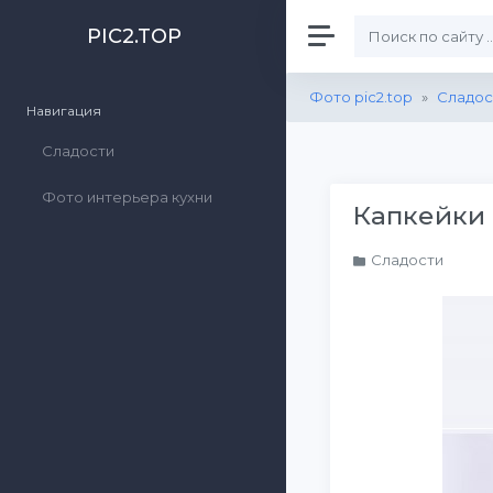
PIC2.TOP
Фото pic2.top
»
Сладос
Навигация
Сладости
Фото интерьера кухни
Капкейки 
Сладости