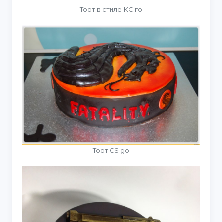
Торт в стиле КС го
Торт CS go