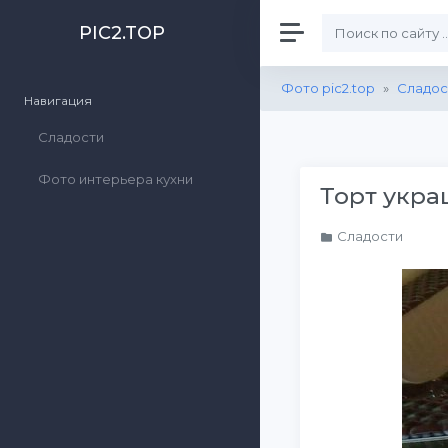
PIC2.TOP
Фото pic2.top
»
Сладос
Навигация
Сладости
Фото интерьера кухни
Торт укр
Сладости