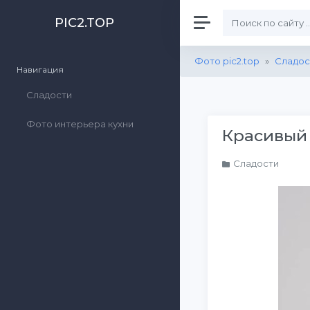
PIC2.TOP
Фото pic2.top
»
Сладос
Навигация
Сладости
Фото интерьера кухни
Красивый 
Сладости