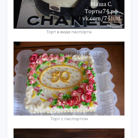
Торт в виде паспорта
Торт с паспортом