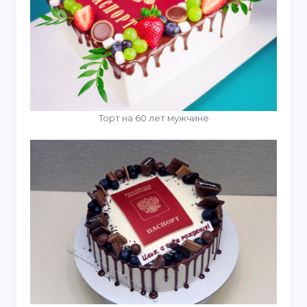
Торт на 60 лет мужчине