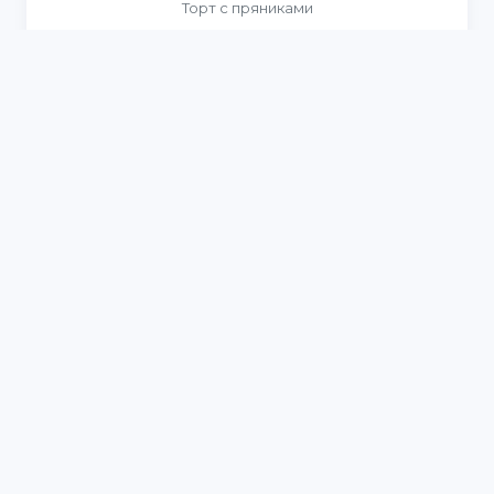
Торт с пряниками
Торт апельсин манго маракуйя