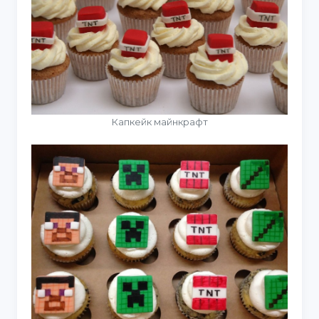
Капкейк майнкрафт