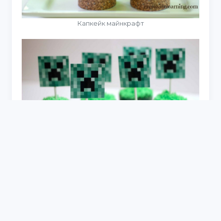
Капкейк майнкрафт
КРИПЕР пирожные