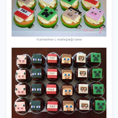
Капкейки с майкрвфтами