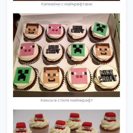
Капкейки с майкрвфтами
Кексы в стиле майнкрафт