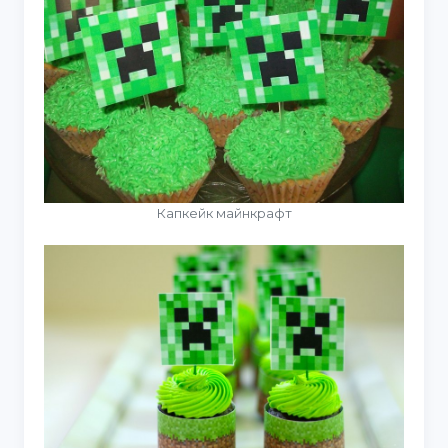
Капкейк майнкрафт