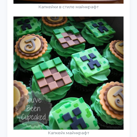
Капкейки в стиле майнкрафт
Капкейк майнкрафт