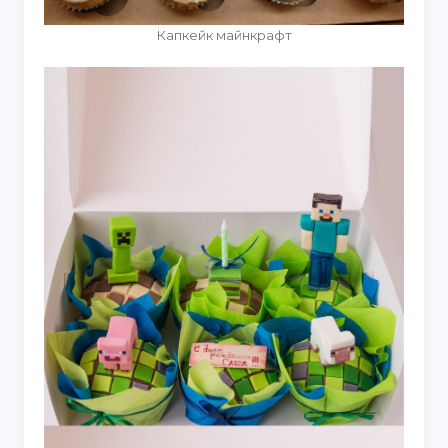
Капкейк майнкрафт