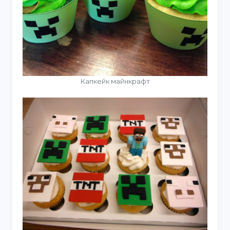
Капкейк майнкрафт