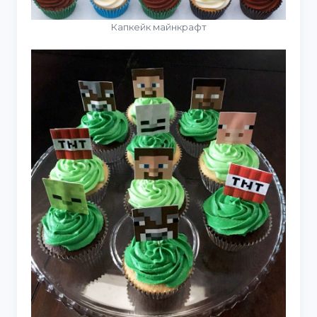
Капкейк майнкрафт