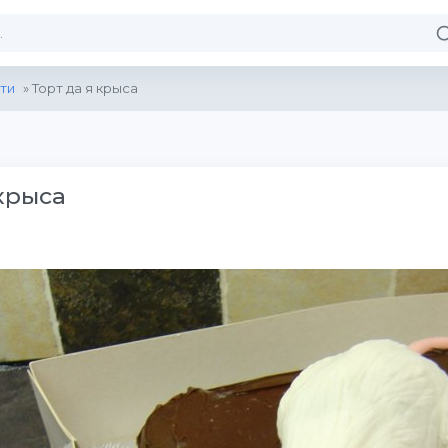
ти
» Торт да я крыса
 крыса