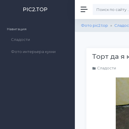
PIC2.TOP
Фото pic2.top
»
Сладос
Навигация
Сладости
Фото интерьера кухни
Торт да я
Сладости