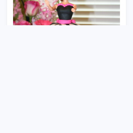
Торт кукла Рапунцель из крема