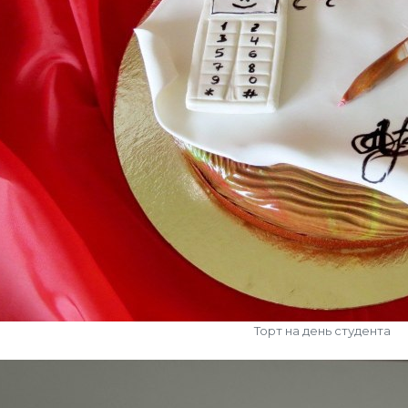
Торт на день студента