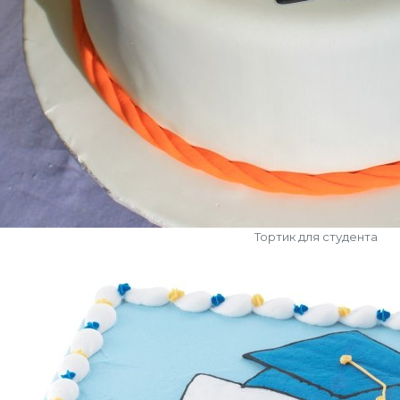
Тортик для студента