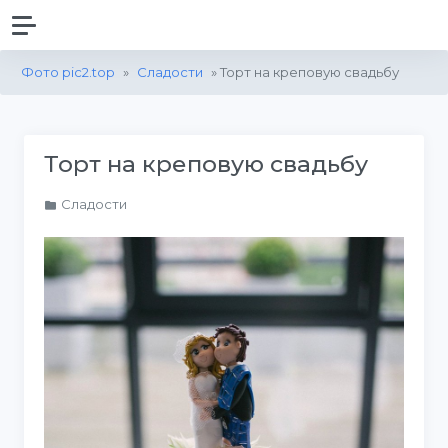
Фото pic2.top
»
Сладости
» Торт на креповую свадьбу
Торт на креповую свадьбу
Сладости