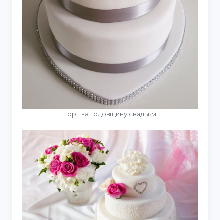
Торт на годовщину свадььм