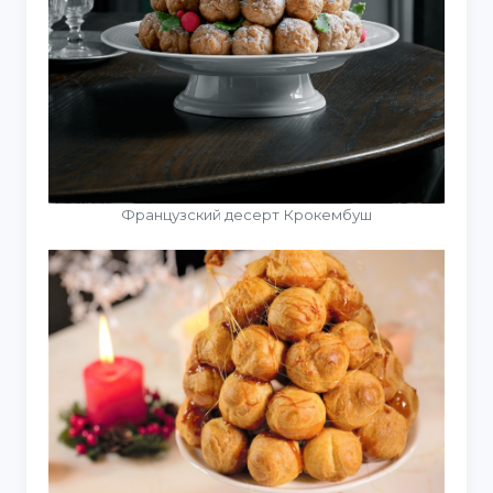
Французский десерт Крокембуш