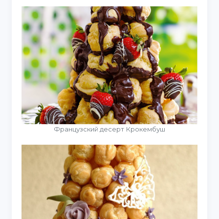
Французский десерт Крокембуш