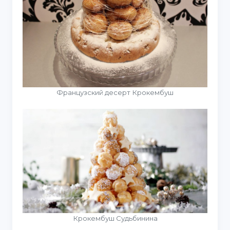
Французский десерт Крокембуш
Крокембуш Судьбинина