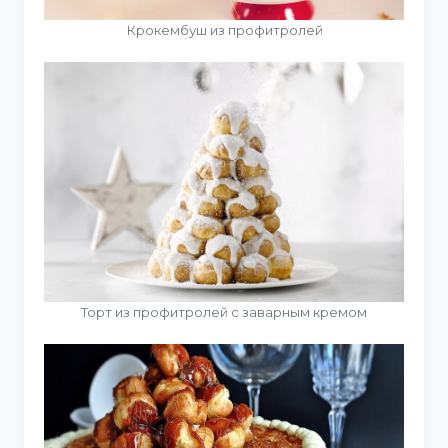
Крокембуш из профитролей
Торт из профитролей с заварным кремом