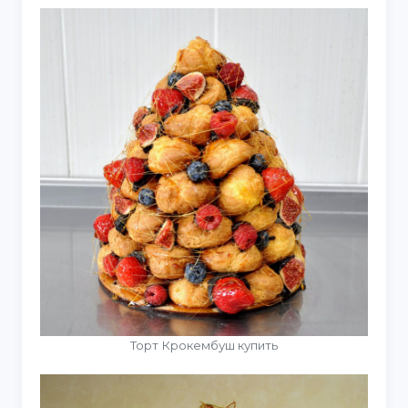
Торт Крокембуш купить