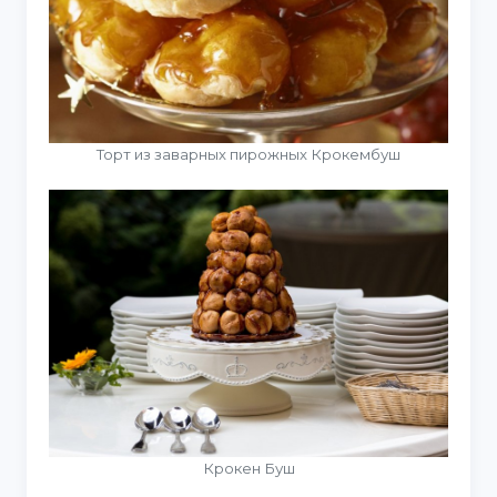
Торт из заварных пирожных Крокембуш
Крокен Буш