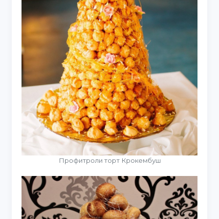
Профитроли торт Крокембуш