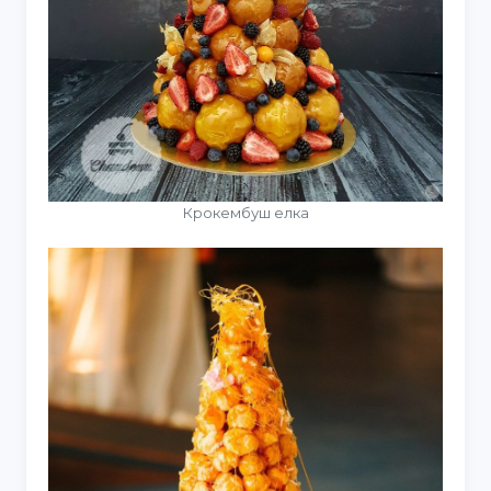
Крокембуш елка