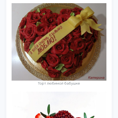
Торт любимой бабушке