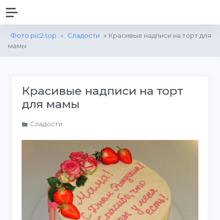
Фото pic2.top
»
Сладости
» Красивые надписи на торт для
мамы
Красивые надписи на торт
для мамы
Сладости