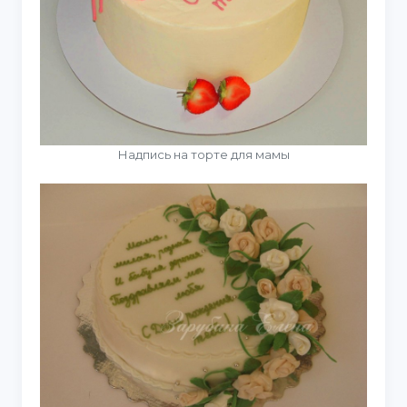
Надпись на торте для мамы