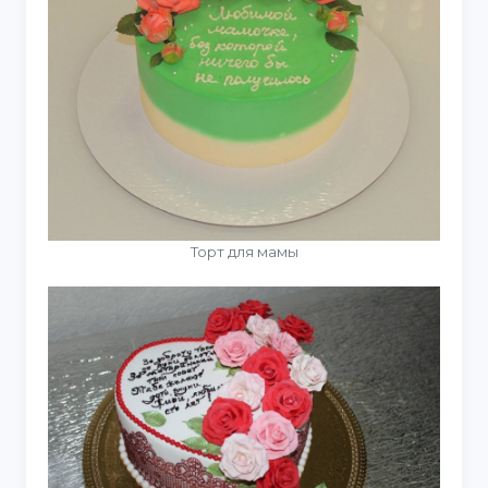
Торт для мамы