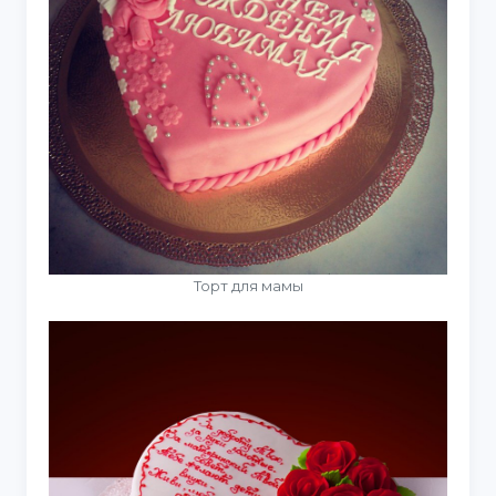
Торт для мамы