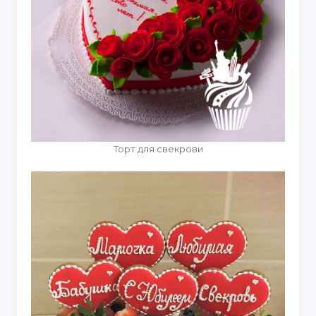
Торт для свекрови