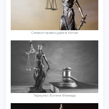
Символ правосудия в Китае
Геркулес богиня Фемида