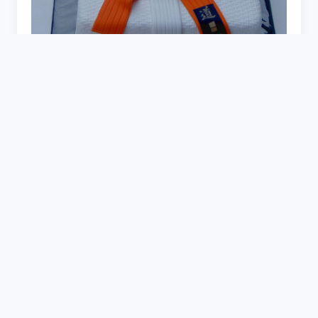
Торт каратэ киокушинкай