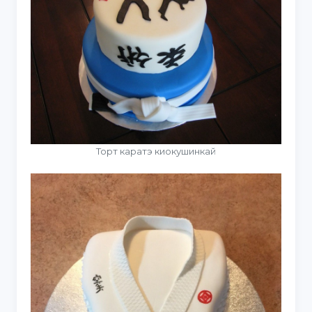
Торт каратэ киокушинкай