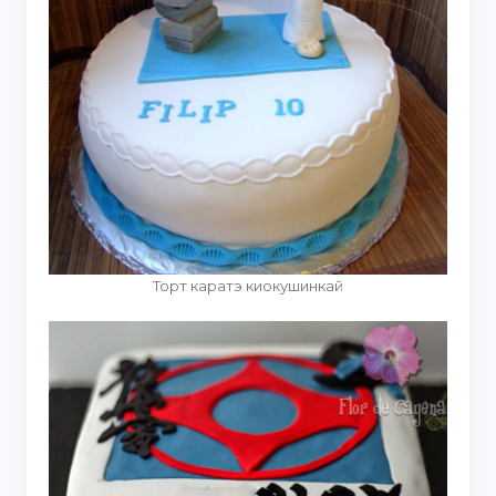
Торт каратэ киокушинкай