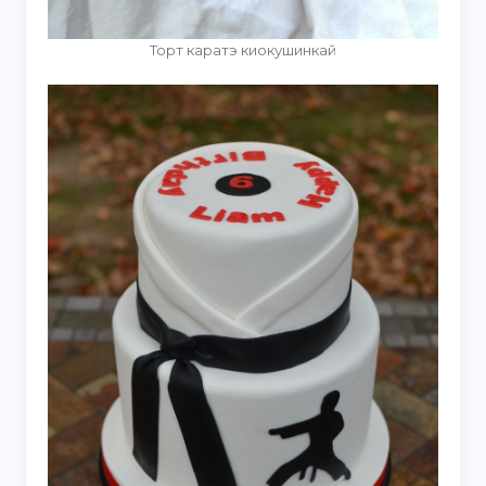
Торт каратэ киокушинкай