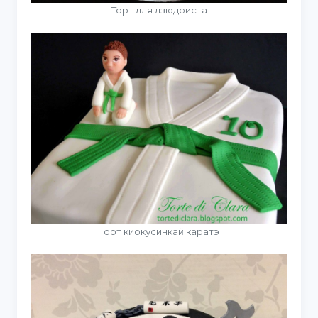
Торт для дзюдоиста
Торт киокусинкай каратэ