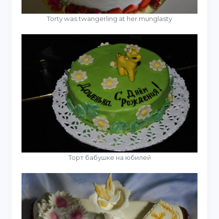
Torty was twangerling at her munglasty
Торт бабушке на юбилей