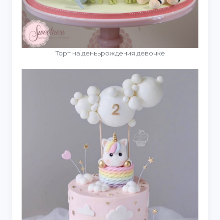
Торт на денььрождения девочке