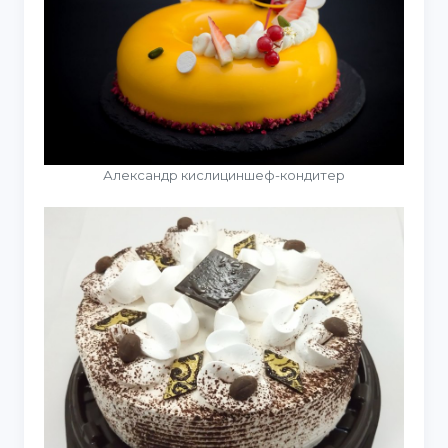
Александр кислициншеф-кондитер