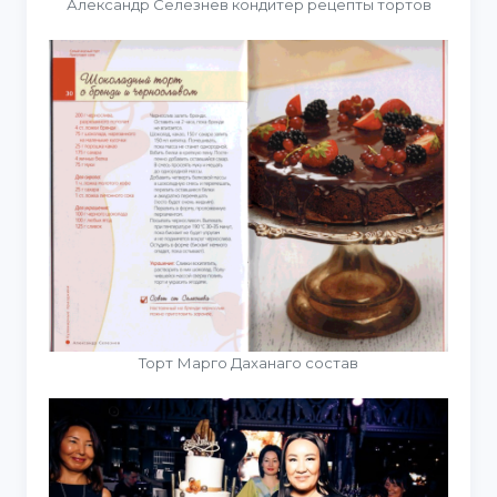
Александр Селезнев кондитер рецепты тортов
Торт Марго Даханаго состав