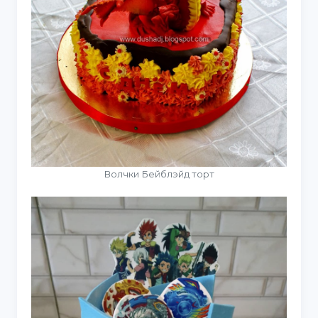
Волчки Бейблэйд торт