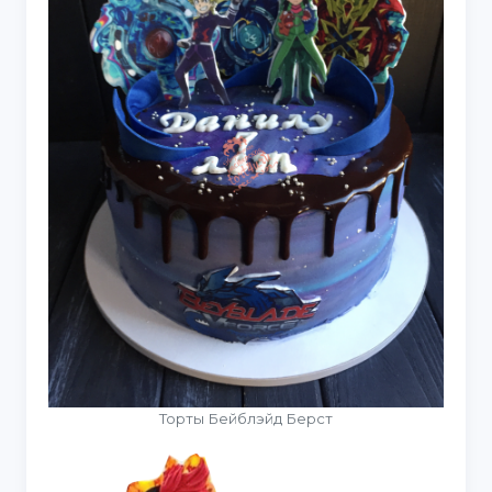
Торты Бейблэйд Берст