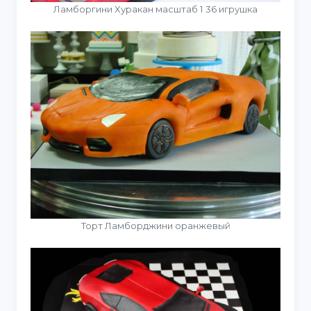
Ламборгини Хуракан масштаб 1 36 игрушка
Торт Ламборджини оранжевый