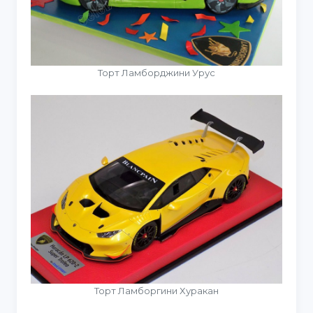
Торт Ламборджини Урус
Торт Ламборгини Хуракан