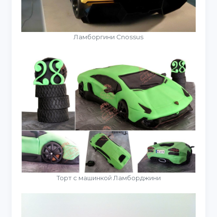
Ламборгини Cnossus
Торт с машинкой Ламборджини