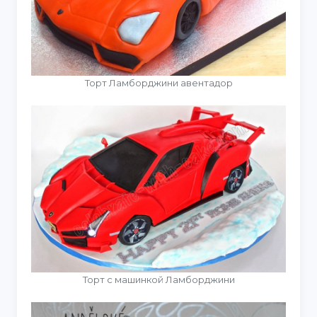
Торт Ламборджини авентадор
Торт с машинкой Ламборджини