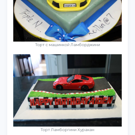
Торт с машинкой Ламборджини
Торт Ламборгини Хуракан