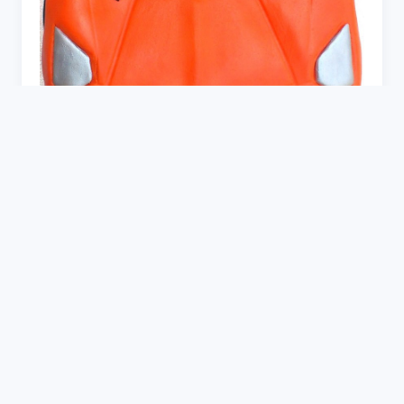
Торт машинка Бамблби