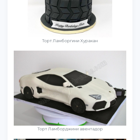
Торт Ламборгини Хуракан
Торт Ламборджини авентадор