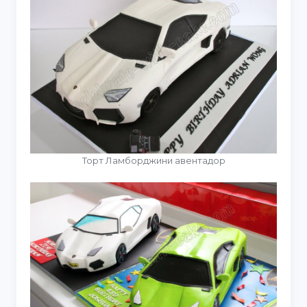
Торт Ламборджини авентадор