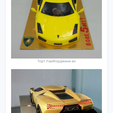
Торт Ламборджини а4