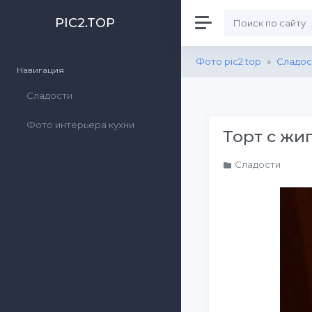
PIC2.TOP
Фото pic2.top
»
Сладос
Навигация
Сладости
Фото интерьера кухни
Торт с жи
Сладости