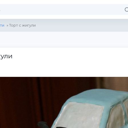
ти
» Торт с жигули
гули