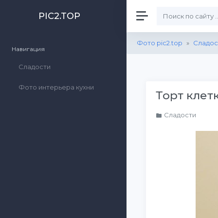
PIC2.TOP
Фото pic2.top
»
Сладос
Навигация
Сладости
Фото интерьера кухни
Торт клет
Сладости